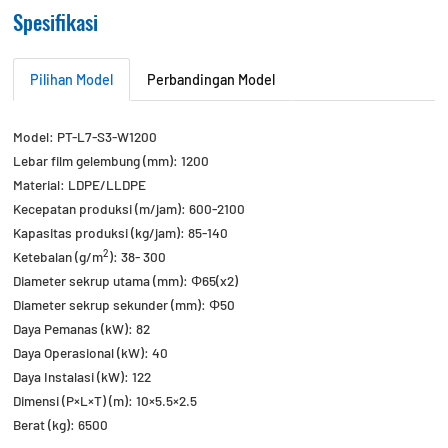
Spesifikasi
Pilihan Model
Perbandingan Model
Model: PT-L7-S3-W1200
Lebar film gelembung (mm): 1200
Material: LDPE/LLDPE
Kecepatan produksi (m/jam): 600-2100
Kapasitas produksi (kg/jam): 85-140
2
Ketebalan (g/m
): 38- 300
Diameter sekrup utama (mm): Φ65(x2)
Diameter sekrup sekunder (mm): Φ50
Daya Pemanas (kW): 82
Daya Operasional (kW): 40
Daya Instalasi (kW): 122
Dimensi (P×L×T) (m): 10×5.5×2.5
Berat (kg): 6500