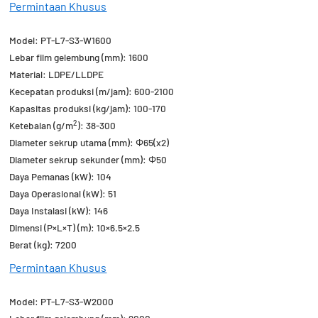
Permintaan Khusus
Model: PT-L7-S3-W1600
Lebar film gelembung (mm): 1600
Material: LDPE/LLDPE
Kecepatan produksi (m/jam): 600-2100
Kapasitas produksi (kg/jam): 100-170
2
Ketebalan (g/m
): 38-300
Diameter sekrup utama (mm): Φ65(x2)
Diameter sekrup sekunder (mm): Φ50
Daya Pemanas (kW): 104
Daya Operasional (kW): 51
Daya Instalasi (kW): 146
Dimensi (P×L×T) (m): 10×6.5×2.5
Berat (kg): 7200
Permintaan Khusus
Model: PT-L7-S3-W2000