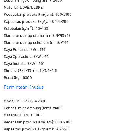
Lebar film gelembung (mm): 2000
Material: LDPE/LLDPE
Kecepatan produksi (m/jam): 600-2100
Kapasitas produksi (kg/jam): 125-200
2
Ketebalan (g/m
): 40-300
Diameter sekrup utama (mm): Φ75(x2)
Diameter sekrup sekunder (mm): Φ65
Daya Pemanas (kW): 136
Daya Operasional (kW): 66
Daya Instalasi (kW): 201
Dimensi (P×L×T) (m): 11×7.0×2.5
Berat (kg): 8000
Permintaan Khusus
Model: PT-L7-S3-W2600
Lebar film gelembung (mm): 2600
Material: LDPE/LLDPE
Kecepatan produksi (m/jam): 600-2100
Kapasitas produksi (kg/jam): 145-220