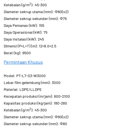
2
Ketebalan (g/m
): 45-300
Diameter sekrup utama (mm): Φ80(x2)
Diameter sekrup sekunder (mm): Φ75
Daya Pemanas (kW): 155
Daya Operasional (kW): 75
Daya Instalasi (kW): 245
Dimensi (P×L×T) (m): 12×8.0×2.5
Berat (kg): 9500
Permintaan Khusus
Model: PT-L7-S3-W3000
Lebar film gelembung (mm): 3000
Material: LDPE/LLDPE
Kecepatan produksi (m/jam): 600-2100
Kapasitas produksi (kg/jam): 180-260
2
Ketebalan (g/m
): 45-300
Diameter sekrup utama (mm): Φ90(x2)
Diameter sekrup sekunder (mm): Φ80