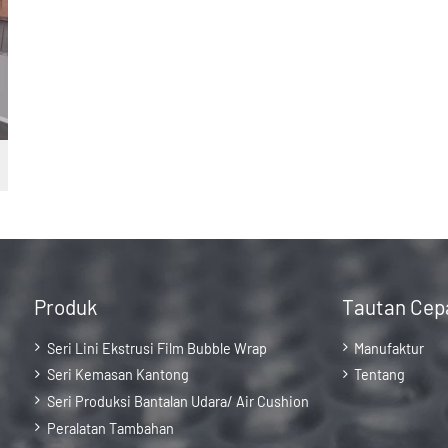
Produk
Tautan Cep
Seri Lini Ekstrusi Film Bubble Wrap
Manufaktur
Seri Kemasan Kantong
Tentang
Seri Produksi Bantalan Udara/ Air Cushion
Peralatan Tambahan