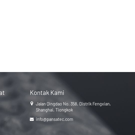
at
Kontak Kami
Jalan Qingdao No. 358, Distrik Fengxian,
Shanghai, Tiongkok
info@pansatec.com