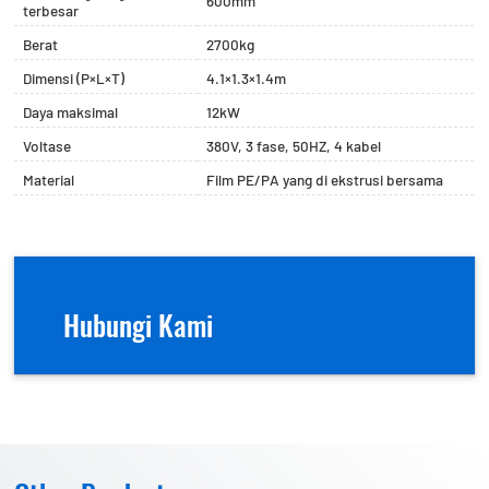
600mm
terbesar
Berat
2700kg
Dimensi (P×L×T)
4.1×1.3×1.4m
Daya maksimal
12kW
Voltase
380V, 3 fase, 50HZ, 4 kabel
Material
Film PE/PA yang di ekstrusi bersama
Hubungi Kami